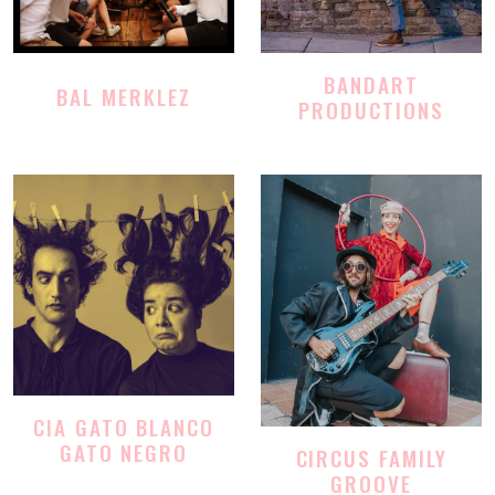
BANDART
BAL MERKLEZ
PRODUCTIONS
CIA GATO BLANCO
GATO NEGRO
CIRCUS FAMILY
GROOVE