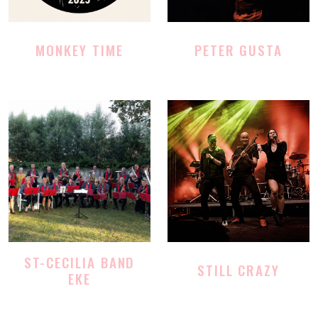
MONKEY TIME
PETER GUSTA
ST-CECILIA BAND
STILL CRAZY
EKE